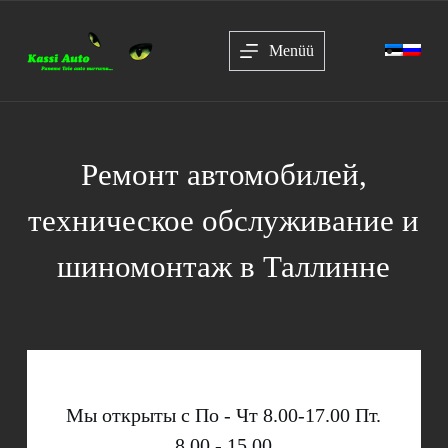
П
е
Menüü
р
е
й
т
и
к
с
Ремонт автомобилей,
у
т
техническое обслуживание и
и
шиномонтаж в Таллинне
Мы открыты с По - Чт 8.00-17.00 Пт.
8.00 - 15.00